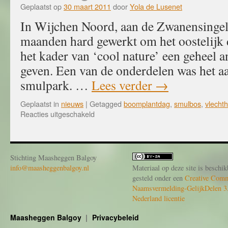
Geplaatst op
30 maart 2011
door
Yola de Lusenet
In Wijchen Noord, aan de Zwanensingel,
maanden hard gewerkt om het oostelijk d
het kader van ‘cool nature’ een geheel an
geven. Een van de onderdelen was het a
smulpark. …
Lees verder
→
Geplaatst in
nieuws
|
Getagged
boomplantdag
,
smulbos
,
vlecht
voor
Reacties uitgeschakeld
Vlechtheg
in
smulbos
Stichting Maasheggen Balgoy
info@maasheggenbalgoy.nl
Materiaal op deze site is beschik
gesteld onder een
Creative Com
Naamsvermelding-GelijkDelen 3
Nederland licentie
Maasheggen Balgoy
Privacybeleid