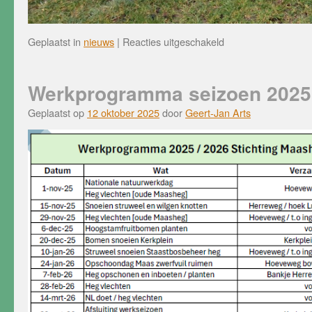
voor
Geplaatst in
nieuws
|
Reacties uitgeschakeld
Werkochtend
zaterdag
20
Werkprogramma seizoen 2025
december
Geplaatst op
12 oktober 2025
door
Geert-Jan Arts