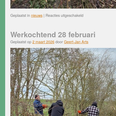
voor
Geplaatst in
nieuws
|
Reacties uitgeschakeld
NLdoet
14
maart
Werkochtend 28 februari
Geplaatst op
2 maart 2026
door
Geert-Jan Arts