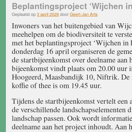
de
Beplantingsproject ‘Wijchen i
heggen
in
Geplaatst op
3 april 2026
door
Geert-Jan Arts
bloei
Inwoners van het buitengebied van Wij
meehelpen om de biodiversiteit te verst
met het beplantingsproject ​‘Wijchen in
donderdag 16 april organiseren de gem
de startbijeenkomst over deelname aan h
bijeenkomst vindt plaats om 20.00 uur 
Hoogeerd, Maasbandijk 10, Niftrik. De 
koffie of thee is om 19.45 uur.
Tijdens de startbijeenkomst vertelt een
de verschillende landschapselementen d
landschap passen. Ook wordt informati
deelname aan het project inhoudt. Aan h