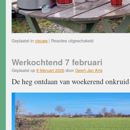
voor
Geplaatst in
nieuws
|
Reacties uitgeschakeld
Werkochtend
28
februari
Werkochtend 7 februari
Geplaatst op
9 februari 2026
door
Geert-Jan Arts
De heg ontdaan van woekerend onkruid 