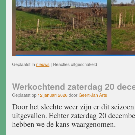
voor
Geplaatst in
nieuws
|
Reacties uitgeschakeld
Werkochtend
7
februari
Werkochtend zaterdag 20 dec
Geplaatst op
12 januari 2026
door
Geert-Jan Arts
Door het slechte weer zijn er dit seizoe
uitgevallen. Echter zaterdag 20 december
hebben we de kans waargenomen.