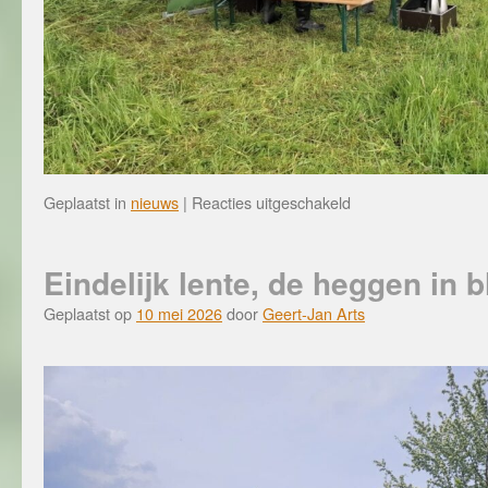
voor
Geplaatst in
nieuws
|
Reacties uitgeschakeld
Overleg
met
Staatsbosbeheer
Eindelijk lente, de heggen in b
Geplaatst op
10 mei 2026
door
Geert-Jan Arts