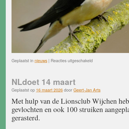
voor
Geplaatst in
nieuws
|
Reacties uitgeschakeld
Beplantingsproject
‘Wijchen
in
NLdoet 14 maart
het
Groen’
Geplaatst op
16 maart 2026
door
Geert-Jan Arts
Met hulp van de Lionsclub Wijchen he
gevlochten en ook 100 struiken aangepla
gerasterd.