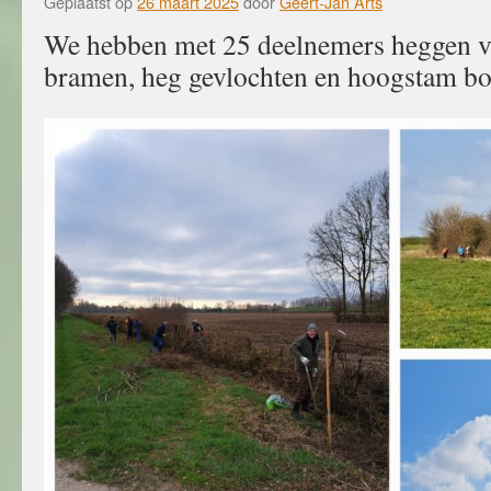
Geplaatst op
26 maart 2025
door
Geert-Jan Arts
We hebben met 25 deelnemers heggen v
bramen, heg gevlochten en hoogstam 