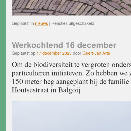
voor
Geplaatst in
nieuws
|
Reacties uitgeschakeld
NLdoet
16
maart
Werkochtend 16 december
Geplaatst op
17 december 2023
door
Geert-Jan Arts
Om de biodiversiteit te vergroten onde
particulieren initiateven. Zo hebben we
150 meter heg aangeplant bij de familie
Houtsestraat in Balgoij.