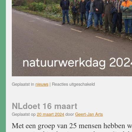
voor
Geplaatst in
nieuws
|
Reacties uitgeschakeld
2
november,
Nationale
NLdoet 16 maart
Natuurwerkdag
Geplaatst op
20 maart 2024
door
Geert-Jan Arts
Met een groep van 25 mensen hebben w