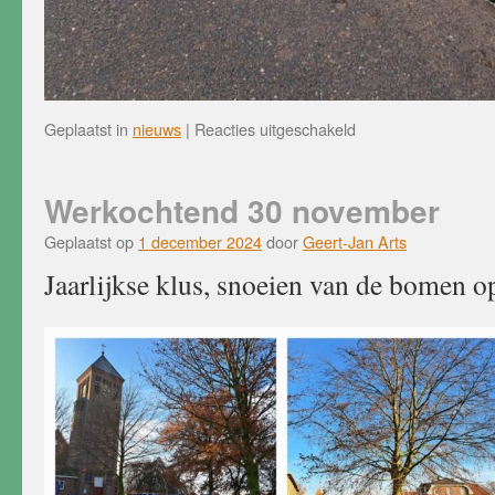
voor
Geplaatst in
nieuws
|
Reacties uitgeschakeld
Werkochtend
14
december
Werkochtend 30 november
Geplaatst op
1 december 2024
door
Geert-Jan Arts
Jaarlijkse klus, snoeien van de bomen op