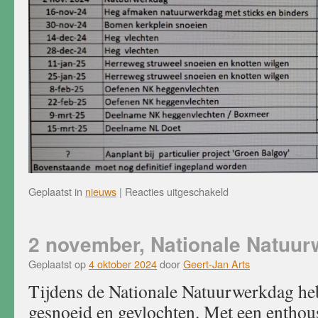
voor
Geplaatst in
nieuws
|
Reacties uitgeschakeld
Planning
seizoen
2024-
2 november, Nationale Natuu
2025
Geplaatst op
4 oktober 2024
door
Geert-Jan Arts
Tijdens de Nationale Natuurwerkdag he
gesnoeid en gevlochten. Met een enthou