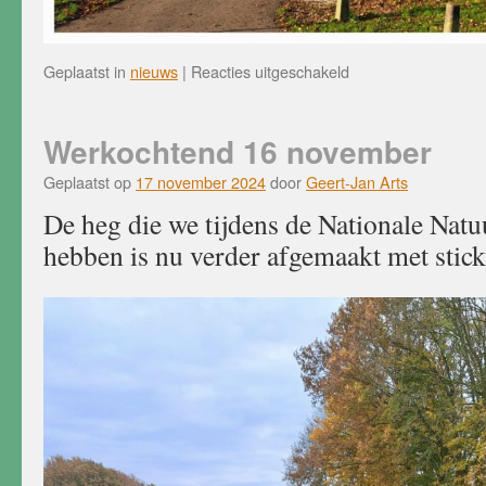
voor
Geplaatst in
nieuws
|
Reacties uitgeschakeld
Werkochtend
30
november
Werkochtend 16 november
Geplaatst op
17 november 2024
door
Geert-Jan Arts
De heg die we tijdens de Nationale Nat
hebben is nu verder afgemaakt met stick