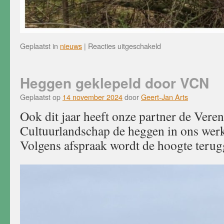
voor
Geplaatst in
nieuws
|
Reacties uitgeschakeld
Werkochtend
16
november
Heggen geklepeld door VCN
Geplaatst op
14 november 2024
door
Geert-Jan Arts
Ook dit jaar heeft onze partner de Vere
Cultuurlandschap de heggen in ons werk
Volgens afspraak wordt de hoogte terug