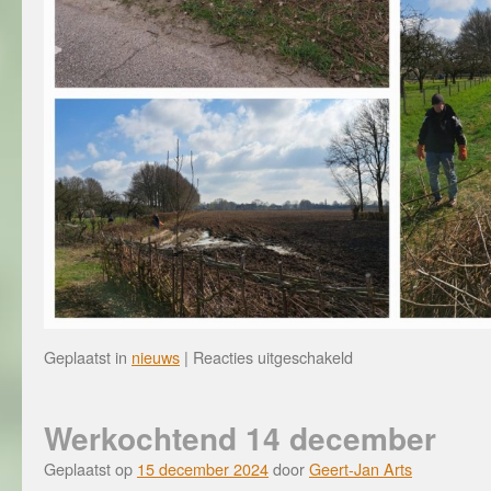
voor
Geplaatst in
nieuws
|
Reacties uitgeschakeld
NLdoet,
15
maart
Werkochtend 14 december
Geplaatst op
15 december 2024
door
Geert-Jan Arts