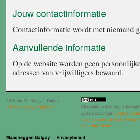
Jouw contactinformatie
Contactinformatie wordt met niemand g
Aanvullende informatie
Op de website worden geen persoonlijke
adressen van vrijwilligers bewaard.
Stichting Maasheggen Balgoy
info@maasheggenbalgoy.nl
Materiaal op deze site is beschik
gesteld onder een
Creative Com
Naamsvermelding-GelijkDelen 3
Nederland licentie
Maasheggen Balgoy
Privacybeleid