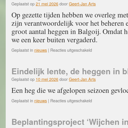
Geplaatst op
21 mei 2026
door
Geert-Jan Arts
Op gezette tijden hebben we overleg met
zijn verantwoordelijk voor het beheren 
groot aantal heggen in Balgoij. Omdat h
we een keer buiten vergaderd.
voor
Geplaatst in
nieuws
|
Reacties uitgeschakeld
Overleg
met
Staatsbosbeheer
Eindelijk lente, de heggen in b
Geplaatst op
10 mei 2026
door
Geert-Jan Arts
Een heg die we afgelopen seizoen gevlo
voor
Geplaatst in
nieuws
|
Reacties uitgeschakeld
Eindelijk
lente,
de
Beplantingsproject ‘Wijchen i
heggen