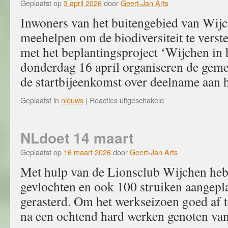
in
Geplaatst op
3 april 2026
door
Geert-Jan Arts
bloei
Inwoners van het buitengebied van Wij
meehelpen om de biodiversiteit te verst
met het beplantingsproject ​‘Wijchen in
donderdag 16 april organiseren de gem
de startbijeenkomst over deelname aan
voor
Geplaatst in
nieuws
|
Reacties uitgeschakeld
Beplantingsproject
‘Wijchen
in
NLdoet 14 maart
het
Groen’
Geplaatst op
16 maart 2026
door
Geert-Jan Arts
Met hulp van de Lionsclub Wijchen he
gevlochten en ook 100 struiken aangepla
gerasterd. Om het werkseizoen goed af t
na een ochtend hard werken genoten van 