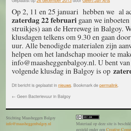
Geplaatst op
26 december 2013
door
Geert-Jan Arts
Op 2, 11 en 25 januari hebben we al ac
zaterdag 22 februari
gaan we inboeten 
struikjes) aan de Herreweg in Balgoy. W
klusdagen telkens om 9.30 en gaan door
uur. Alle benodigde materialen zijn aan
helpen om het landschap mooier te make
info@maasheggenbalgoy.nl. U bent van
zater
volgende klusdag in Balgoy is op
Dit bericht is geplaatst in
nieuws
. Bookmark de
permalink
.
←
Geen Bacterievuur in Balgoy
Stichting Maasheggen Balgoy
info@maasheggenbalgoy.nl
Materiaal op deze site is beschik
gesteld onder een
Creative Com