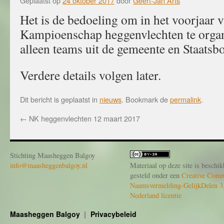
Geplaatst op
24 oktober 2017
door
Geert-Jan Arts
Het is de bedoeling om in het voorjaar 
Kampioenschap heggenvlechten te organ
alleen teams uit de gemeente en Staatsb
Verdere details volgen later.
Dit bericht is geplaatst in
nieuws
. Bookmark de
permalink
.
←
NK heggenvlechten 12 maart 2017
Stichting Maasheggen Balgoy
info@maasheggenbalgoy.nl
Materiaal op deze site is beschik
gesteld onder een
Creative Com
Naamsvermelding-GelijkDelen 3
Nederland licentie
Maasheggen Balgoy
Privacybeleid