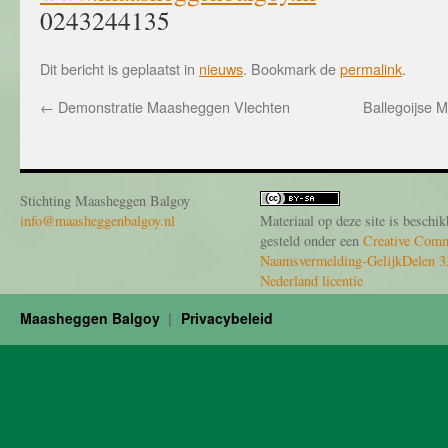
0243244135
Dit bericht is geplaatst in
nieuws
. Bookmark de
permalink
.
←
Demonstratie Maasheggen Vlechten
Ballegoijse
Stichting Maasheggen Balgoy
info@maasheggenbalgoy.nl
Materiaal op deze site is beschik
gesteld onder een
Creative Com
Naamsvermelding-GelijkDelen 3
Nederland licentie
Maasheggen Balgoy
Privacybeleid